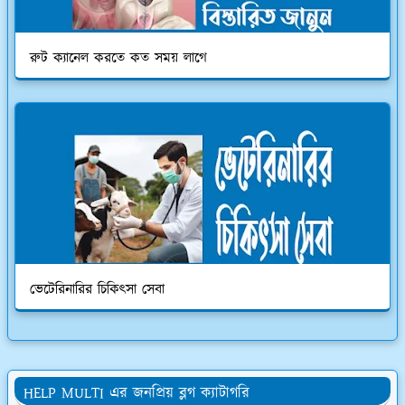
রুট ক্যানেল করতে কত সময় লাগে
ভেটেরিনারির চিকিৎসা সেবা
HELP MULTI এর জনপ্রিয় ব্লগ ক্যাটাগরি