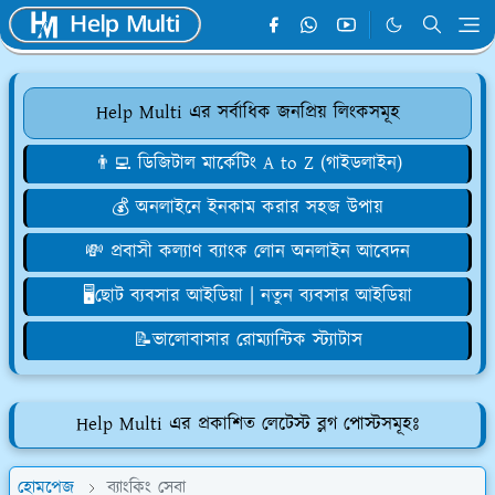
Help Multi এর সর্বাধিক জনপ্রিয় লিংকসমূহ
👨‍💻 ডিজিটাল মার্কেটিং A to Z (গাইডলাইন)
💰 অনলাইনে ইনকাম করার সহজ উপায়
💸 প্রবাসী কল্যাণ ব্যাংক লোন অনলাইন আবেদন
🖥️ছোট ব্যবসার আইডিয়া | নতুন ব্যবসার আইডিয়া
📝ভালোবাসার রোম্যান্টিক স্ট্যাটাস
Help Multi এর প্রকাশিত লেটেস্ট ব্লগ পোস্টসমূহঃ
হোমপেজ
ব্যাংকিং সেবা