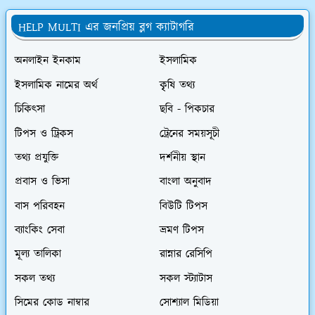
HELP MULTI এর জনপ্রিয় ব্লগ ক্যাটাগরি
অনলাইন ইনকাম
ইসলামিক
ইসলামিক নামের অর্থ
কৃৃষি তথ্য
চিকিৎসা
ছবি - পিকচার
টিপস ও ট্রিকস
ট্রেনের সময়সূচী
তথ্য প্রযুক্তি
দর্শনীয় স্থান
প্রবাস ও ভিসা
বাংলা অনুবাদ
বাস পরিবহন
বিউটি টিপস
ব্যাংকিং সেবা
ভ্রমণ টিপস
মূল্য তালিকা
রান্নার রেসিপি
সকল তথ্য
সকল স্ট্যাটাস
সিমের কোড নাম্বার
সোশ্যাল মিডিয়া