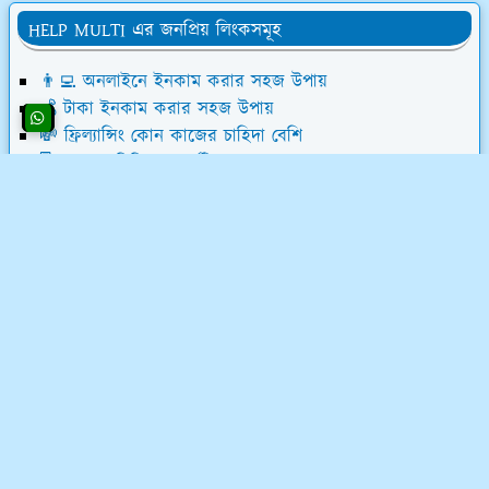
HELP MULTI এর জনপ্রিয় লিংকসমূহ
👨‍💻 অনলাইনে ইনকাম করার সহজ উপায়
💰 টাকা ইনকাম করার সহজ উপায়
💸 ফ্রিল্যান্সিং কোন কাজের চাহিদা বেশি
🖥️ সোশ্যাল মিডিয়া মার্কেটিং করে আয়
জনপ্রিয় পোস্ট
সোশ্যাল মিডিয়া
সকল স্ট্যাটাস
চিকিৎসা
বিউটি টিপস