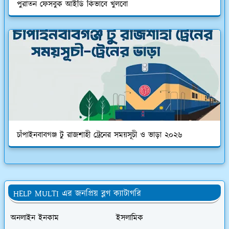
পুরাতন ফেসবুক আইডি কিভাবে খুলবো
চাঁপাইনবাবগঞ্জ টু রাজশাহী ট্রেনের সময়সূচী ও ভাড়া ২০২৬
HELP MULTI এর জনপ্রিয় ব্লগ ক্যাটাগরি
অনলাইন ইনকাম
ইসলামিক