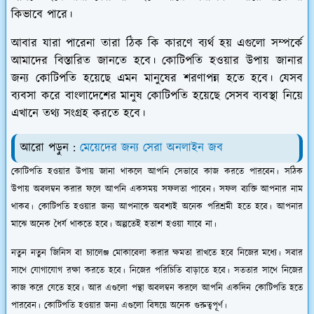
কিভাবে পারে।
আবার যারা পারেনা তারা ঠিক কি কারণে ব্যর্থ হয় এগুলো সম্পর্কে
আমাদের বিস্তারিত জানতে হবে। কোটিপতি হওয়ার উপায় জানার
জন্য কোটিপতি হয়েছে এমন মানুষের শরণাপন্ন হতে হবে। যেসব
ব্যবসা করে বাংলাদেশের মানুষ কোটিপতি হয়েছে সেসব ব্যবস্থা নিয়ে
এখানে তথ্য সংগ্রহ করতে হবে।
আরো পড়ুন :
মেয়েদের জন্য সেরা অনলাইন জব
কোটিপতি হওয়ার উপায় জানা থাকলে আপনি সেভাবে কাজ করতে পারবেন। সঠিক
উপায় অবলম্বন করার ফলে আপনি একসময় সফলতা পাবেন। সফল ব্যক্তি আপনার নাম
থাকব। কোটিপতি হওয়ার জন্য আপনাকে অবশ্যই অনেক পরিশ্রমী হতে হবে। আপনার
মাঝে অনেক ধৈর্য থাকতে হবে। অল্পতেই হতাশ হওয়া যাবে না।
নতুন নতুন জিনিস বা চ্যালেঞ্জ মোকাবেলা করার ক্ষমতা রাখতে হবে নিজের মধ্যে। সবার
সাথে যোগাযোগ রক্ষা করতে হবে। নিজের পরিচিতি বাড়াতে হবে। সততার সাথে নিজের
কাজ করে যেতে হবে। আর এগুলো পন্থা অবলম্বন করলে আপনি একদিন কোটিপতি হতে
পারবেন। কোটিপতি হওয়ার জন্য এগুলো বিষয়ে অনেক গুরুত্বপূর্ণ।