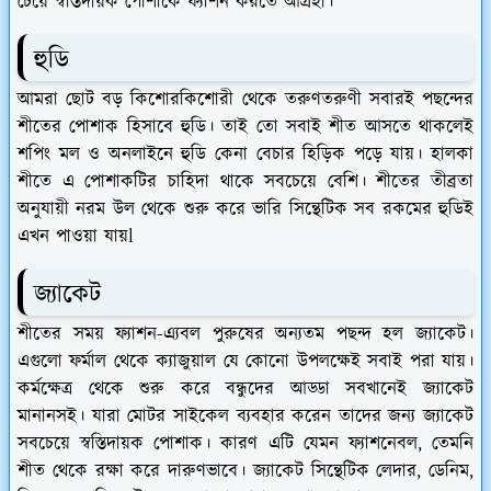
চেয়ে স্বস্তিদায়ক পোশাকে ফ্যাশন করতে আগ্রহী।
হুডি
আমরা ছোট বড় কিশোরকিশোরী থেকে তরুণতরুণী সবারই পছন্দের
শীতের পোশাক হিসাবে হুডি। তাই তো সবাই শীত আসতে থাকলেই
শপিং মল ও অনলাইনে হুডি কেনা বেচার হিড়িক পড়ে যায়। হালকা
শীতে এ পোশাকটির চাহিদা থাকে সবচেয়ে বেশি। শীতের তীব্রতা
অনুযায়ী নরম উল থেকে শুরু করে ভারি সিন্থেটিক সব রকমের হুডিই
এখন পাওয়া যায়l
জ্যাকেট
শীতের সময় ফ্যাশন-এ্যবল পুরুষের অন্যতম পছন্দ হল জ্যাকেট।
এগুলো ফর্মাল থেকে ক্যাজুয়াল যে কোনো উপলক্ষেই সবাই পরা যায়।
কর্মক্ষেত্র থেকে শুরু করে বন্ধুদের আড্ডা সবখানেই জ্যাকেট
মানানসই। যারা মোটর সাইকেল ব্যবহার করেন তাদের জন্য জ্যাকেট
সবচেয়ে স্বস্তিদায়ক পোশাক। কারণ এটি যেমন ফ্যাশনেবল, তেমনি
শীত থেকে রক্ষা করে দারুণভাবে। জ্যাকেট সিন্থেটিক লেদার, ডেনিম,