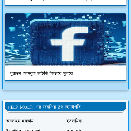
পুরাতন ফেসবুক আইডি কিভাবে খুলবো
HELP MULTI এর জনপ্রিয় ব্লগ ক্যাটাগরি
অনলাইন ইনকাম
ইসলামিক