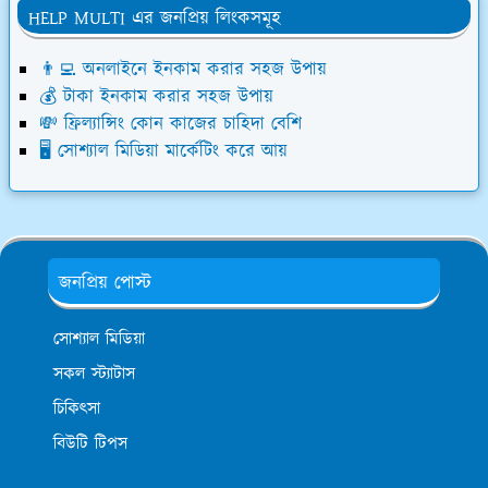
HELP MULTI এর জনপ্রিয় লিংকসমূহ
👨‍💻 অনলাইনে ইনকাম করার সহজ উপায়
💰 টাকা ইনকাম করার সহজ উপায়
💸 ফ্রিল্যান্সিং কোন কাজের চাহিদা বেশি
🖥️ সোশ্যাল মিডিয়া মার্কেটিং করে আয়
জনপ্রিয় পোস্ট
সোশ্যাল মিডিয়া
সকল স্ট্যাটাস
চিকিৎসা
বিউটি টিপস