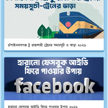
চাঁপাইনবাবগঞ্জ টু রাজশাহী ট্রেনের সময়সূচী ও ভাড়া ২০২৬
হারানো ফেসবুক আইডি ফিরে পাওয়ার উপায় ২০২৬