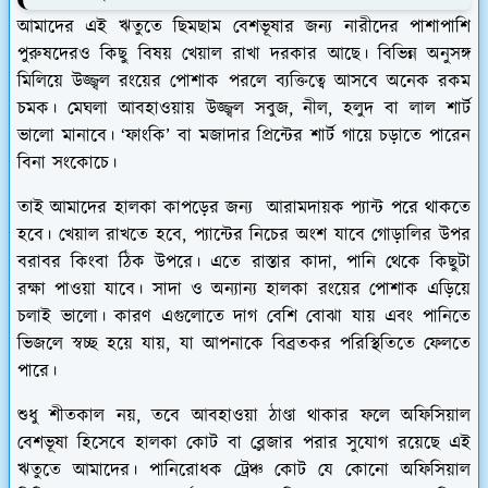
আমাদের এই ঋতুতে ছিমছাম বেশভূষার জন্য নারীদের পাশাপাশি
পুরুষদেরও কিছু বিষয় খেয়াল রাখা দরকার আছে। বিভিন্ন অনুসঙ্গ
মিলিয়ে উজ্জ্বল রংয়ের পোশাক পরলে ব্যক্তিত্বে আসবে অনেক রকম
চমক। মেঘলা আবহাওয়ায় উজ্জ্বল সবুজ, নীল, হলুদ বা লাল শার্ট
ভালো মানাবে। ‘ফাংকি’ বা মজাদার প্রিন্টের শার্ট গায়ে চড়াতে পারেন
বিনা সংকোচে।
তাই আমাদের হালকা কাপড়ের জন্য আরামদায়ক প্যান্ট পরে থাকতে
হবে। খেয়াল রাখতে হবে, প্যান্টের নিচের অংশ যাবে গোড়ালির উপর
বরাবর কিংবা ঠিক উপরে। এতে রাস্তার কাদা, পানি থেকে কিছুটা
রক্ষা পাওয়া যাবে। সাদা ও অন্যান্য হালকা রংয়ের পোশাক এড়িয়ে
চলাই ভালো। কারণ এগুলোতে দাগ বেশি বোঝা যায় এবং পানিতে
ভিজলে স্বচ্ছ হয়ে যায়, যা আপনাকে বিব্রতকর পরিস্থিতিতে ফেলতে
পারে।
শুধু শীতকাল নয়, তবে আবহাওয়া ঠাণ্ডা থাকার ফলে অফিসিয়াল
বেশভূষা হিসেবে হালকা কোট বা ব্লেজার পরার সুযোগ রয়েছে এই
ঋতুতে আমাদের। পানিরোধক ট্রেঞ্চ কোট যে কোনো অফিসিয়াল