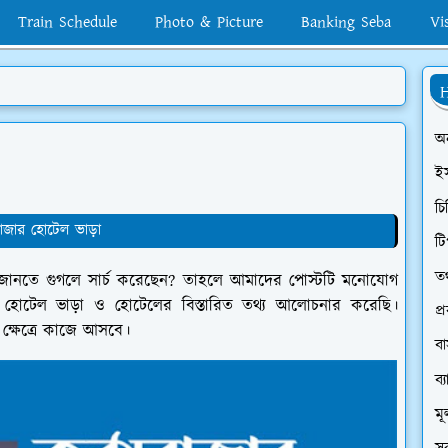
Train Schedule
Photo & Picture
Banking Seba
Vi
H
অ
ই
চি
বাজার হোটেল ভাড়া
টি
তথ
ে জানতে গুগলে সার্চ করেছেন? তাহলে আমাদের পোস্টটি মনোযোগ
 হোটেল ভাড়া ও হোটেলের বিস্তারিত তথ্য আলোচনার করেছি।
প্
্ষেত্রে কাজে আসবে।
ব
ব্
মূ