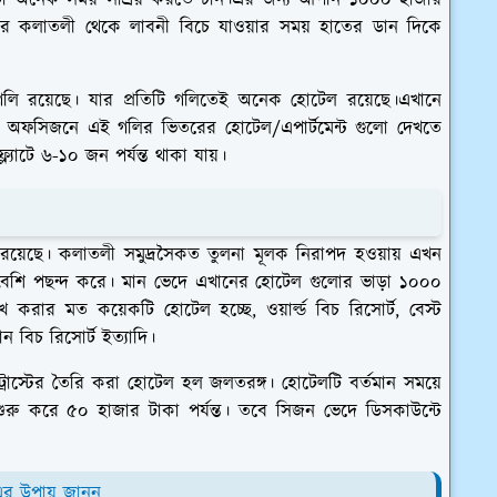
াটা অনেক সময় সাশ্রয় করতে চান।এর জন্য আপনি ১০০০ হাজার
ারে কলাতলী থেকে লাবনী বিচে যাওয়ার সময় হাতের ডান দিকে
গলি রয়েছে। যার প্রতিটি গলিতেই অনেক হোটেল রয়েছে।এখানে
 অফসিজনে এই গলির ভিতরের হোটেল/এপার্টমেন্ট গুলো দেখতে
্যাটে ৬-১০ জন পর্যন্ত থাকা যায়।
 রয়েছে। কলাতলী সমুদ্রসৈকত তুলনা মূলক নিরাপদ হওয়ায় এখন
েশি পছন্দ করে। মান ভেদে এখানের হোটেল গুলোর ভাড়া ১০০০
খ করার মত কয়েকটি হোটেল হচ্ছে, ওয়ার্ল্ড বিচ রিসোর্ট, বেস্ট
ান বিচ রিসোর্ট ইত্যাদি।
ট্রাস্টের তৈরি করা হোটেল হল জলতরঙ্গ। হোটেলটি বর্তমান সময়ে
রু করে ৫০ হাজার টাকা পর্যন্ত। তবে সিজন ভেদে ডিসকাউন্টে
 এর উপায় জানুন