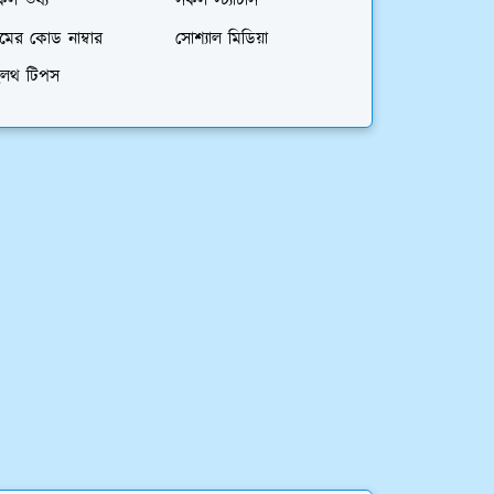
কল তথ্য
সকল স্ট্যাটাস
মের কোড নাম্বার
সোশ্যাল মিডিয়া
েলথ টিপস