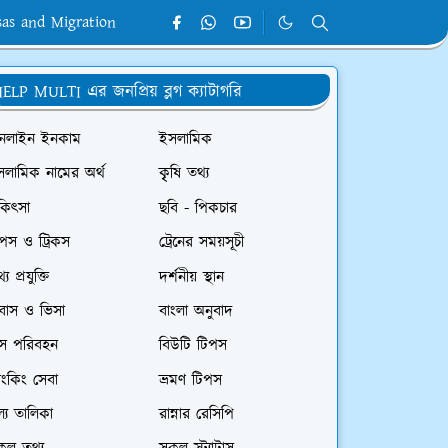
sas and Migration
ELP MULTI এর জনপ্রিয় ব্লগ ক্যাটাগরি
নলাইন ইনকাম
ইসলামিক
সলামিক নামের অর্থ
কৃৃষি তথ্য
কিৎসা
ছবি - পিকচার
পস ও ট্রিকস
ট্রেনের সময়সূচী
্য প্রযুক্তি
দর্শনীয় স্থান
রবাস ও ভিসা
বাংলা অনুবাদ
াস পরিবহন
বিউটি টিপস
যাংকিং সেবা
ভ্রমণ টিপস
ল্য তালিকা
রান্নার রেসিপি