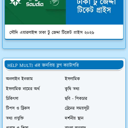
সৌদি এয়ারলাইন্স ঢাকা টু জেদ্দা টিকেট প্রাইস ২০২৬
HELP MULTI এর জনপ্রিয় ব্লগ ক্যাটাগরি
অনলাইন ইনকাম
ইসলামিক
ইসলামিক নামের অর্থ
কৃৃষি তথ্য
চিকিৎসা
ছবি - পিকচার
টিপস ও ট্রিকস
ট্রেনের সময়সূচী
তথ্য প্রযুক্তি
দর্শনীয় স্থান