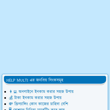
HELP MULTI এর জনপ্রিয় লিংকসমূহ
👨‍💻 অনলাইনে ইনকাম করার সহজ উপায়
💰 টাকা ইনকাম করার সহজ উপায়
💸 ফ্রিল্যান্সিং কোন কাজের চাহিদা বেশি