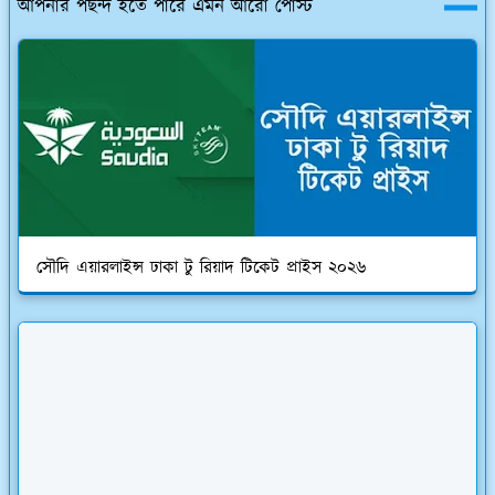
আপনার পছন্দ হতে পারে এমন আরো পোস্ট
সৌদি এয়ারলাইন্স ঢাকা টু রিয়াদ টিকেট প্রাইস ২০২৬