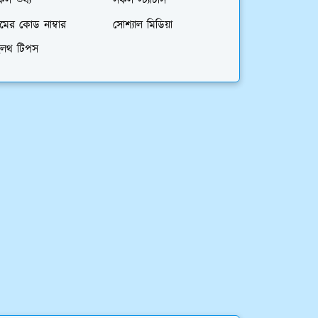
কল তথ্য
সকল স্ট্যাটাস
মের কোড নাম্বার
সোশ্যাল মিডিয়া
েলথ টিপস