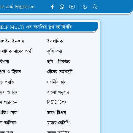
sas and Migration
ELP MULTI এর জনপ্রিয় ব্লগ ক্যাটাগরি
নলাইন ইনকাম
ইসলামিক
সলামিক নামের অর্থ
কৃৃষি তথ্য
কিৎসা
ছবি - পিকচার
পস ও ট্রিকস
ট্রেনের সময়সূচী
্য প্রযুক্তি
দর্শনীয় স্থান
রবাস ও ভিসা
বাংলা অনুবাদ
াস পরিবহন
বিউটি টিপস
যাংকিং সেবা
ভ্রমণ টিপস
ল্য তালিকা
রান্নার রেসিপি