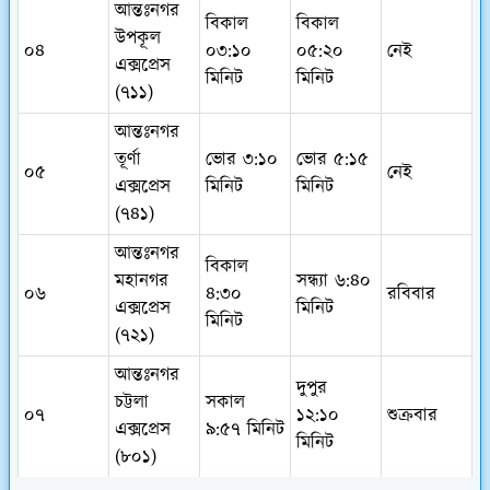
আন্তঃনগর
বিকাল
বিকাল
উপকূল
০৪
০৩:১০
০৫:২০
নেই
এক্সপ্রেস
মিনিট
মিনিট
(৭১১)
আন্তঃনগর
তূর্ণা
ভোর ৩:১০
ভোর ৫:১৫
০৫
নেই
এক্সপ্রেস
মিনিট
মিনিট
(৭৪১)
আন্তঃনগর
বিকাল
মহানগর
সন্ধ্যা ৬:৪০
০৬
৪:৩০
রবিবার
এক্সপ্রেস
মিনিট
মিনিট
(৭২১)
আন্তঃনগর
দুপুর
চট্টলা
সকাল
০৭
১২:১০
শুক্রবার
এক্সপ্রেস
৯:৫৭ মিনিট
মিনিট
(৮০১)