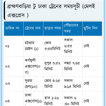
ব্রাহ্মণবাড়িয়া টু ঢাকা ট্রেনের সময়সূচী (মেলই
এক্সপ্রেস )
পৌঁছানোর
ক্রমিক নং
ট্রেনের নাম
ছাড়ার সময়
ছুটির দিন
সময়
সকাল
চট্টগ্রাম
ভোর
০১
৬:৫৫
নেই
মেইল (১)
৩:৫৪মিনিট
মিনিট
কর্ণফুলী
দুপুর ৩:৫২
সন্ধ্যা ৭:৪৫
০২
এক্সপ্রেস(০
নেই
মিনিট
মিনিট
৩)
সুরমা
ভোর ৪:২৫
সকাল
০৩
নেই
মেল(১০)
মিনিট
৯:১৫ মিনিট
ঢাকা
রাত ১:২৬
সকাল ৬
০৪
এক্সপ্রেস(১১
নেই
মিনিট
:৪০ মিনিট