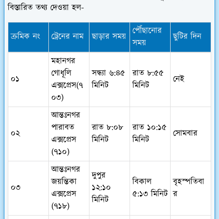
বিস্তারিত তথ্য দেওয়া হল-
পৌঁছানোর
ক্রমিক নং
ট্রেনের নাম
ছাড়ার সময়
ছুটির দিন
সময়
মহানগর
গোধূলি
সন্ধ্যা ৬:৪৫
রাত ৮:৫৫
০১
নেই
এক্সপ্রেস(৭
মিনিট
মিনিট
০৩)
আন্তঃনগর
পারাবত
রাত ৮:০৮
রাত ১০:১৫
০২
সোমবার
এক্সপ্রেস
মিনিট
মিনিট
(৭১০)
আন্তঃনগর
দুপুর
জয়ন্তিকা
বিকাল
বৃহস্পতিবা
০৩
১২:১০
এক্সপ্রেস
৫:১৩ মিনিট
র
মিনিট
(৭১৮)