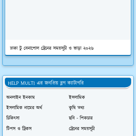
ঢাকা টু বেনাপোল ট্রেনের সময়সূচী ও ভাড়া ২০২৬
HELP MULTI এর জনপ্রিয় ব্লগ ক্যাটাগরি
অনলাইন ইনকাম
ইসলামিক
ইসলামিক নামের অর্থ
কৃৃষি তথ্য
চিকিৎসা
ছবি - পিকচার
টিপস ও ট্রিকস
ট্রেনের সময়সূচী