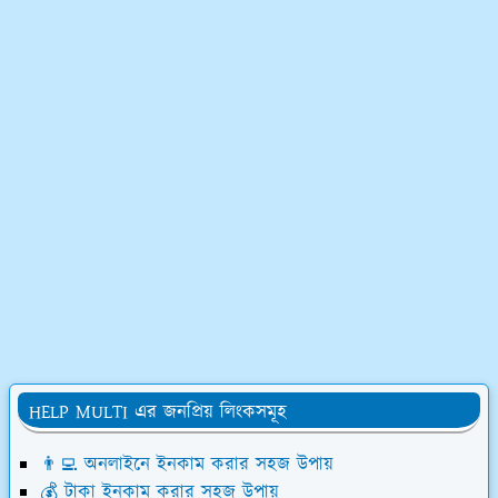
HELP MULTI এর জনপ্রিয় লিংকসমূহ
👨‍💻 অনলাইনে ইনকাম করার সহজ উপায়
💰 টাকা ইনকাম করার সহজ উপায়