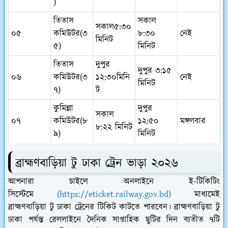
)
তিতাস
সকাল
সকাল৫:৩০
০৫
কমিউটর(৩
৮:৩০
নেই
মিনিট
৫)
মিনিট
তিতাস
দুপুর
দুপুর ৩:১৫
০৬
কমিউটর(৩
১২:৩০মিনি
নেই
মিনিট
৭)
ট
কুমিল্লা
দুপুর
সকাল
০৭
কমিউটর(৮
১২:৫০
মঙ্গলবার
৮:২২ মিনিট
৯)
মিনিট
ব্রাহ্মণবাড়িয়া টু ঢাকা
ট্রেন ভাড়া ২০২৬
আপনারা চাইলে অনলাইনে ই-টিকিটিং
সিস্টেমে
(https://eticket.railway.gov.bd)
মাধ্যমেই
ব্রাহ্মণবাড়িয়া টু ঢাকা ট্রেনের টিকিট কাটতে পারবেন। ব্রাহ্মণবাড়িয়া টু
ঢাকা পর্যন্ত রেললাইনে দৈনিক সাপ্তাহিক ছুটির দিন ব্যতীত ৭টি