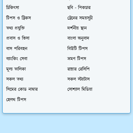
চিকিৎসা
ছবি - পিকচার
টিপস ও ট্রিকস
ট্রেনের সময়সূচী
তথ্য প্রযুক্তি
দর্শনীয় স্থান
প্রবাস ও ভিসা
বাংলা অনুবাদ
বাস পরিবহন
বিউটি টিপস
ব্যাংকিং সেবা
ভ্রমণ টিপস
মূল্য তালিকা
রান্নার রেসিপি
সকল তথ্য
সকল স্ট্যাটাস
সিমের কোড নাম্বার
সোশ্যাল মিডিয়া
হেলথ টিপস