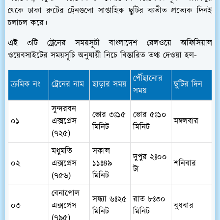
থেকে ঢাকা রুটের ট্রেনগুলো সাপ্তাহিক ছুটির ব্যতীত প্রত্যেক দিনই
চলাচল করে।
এই ৩টি ট্রেনের সময়সূচী বাংলাদেশ রেলওয়ে অফিসিয়াল
ওয়েবসাইটের সময়সূচি অনুযায়ী নিচে বিস্তারিত তথ্য দেওয়া হল-
পৌঁছানোর
ক্রমিক নং
ট্রেনের নাম
ছাড়ার সময়
ছুটির দিন
সময়
সুন্দরবন
ভোর ৩ঃ১৫
ভোর ৫ঃ১০
০১
এক্সপ্রেস
মঙ্গলবার
মিনিট
মিনিট
(৭২৫)
মধুমতি
সকাল
দুপুর ২ঃ০০
০২
এক্সপ্রেস
১১ঃ৪৯
শনিবার
টা
(৭৫৬)
মিনিট
বেনাপোল
সন্ধ্যা ৬ঃ২৫
রাত ৮ঃ৩০
০৩
এক্সপ্রেস
বুধবার
মিনিট
মিনিট
(৭৯৫)