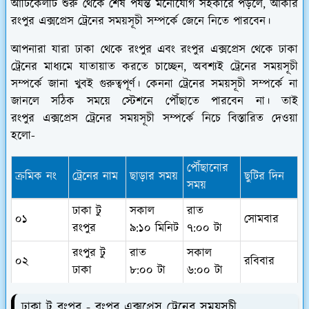
আর্টিকেলটি শুরু থেকে শেষ পর্যন্ত মনোযোগ সহকারে পড়লে, আকরি
রংপুর এক্সপ্রেস ট্রেনের সময়সূচী সম্পর্কে জেনে নিতে পারবেন।
আপনারা যারা ঢাকা থেকে রংপুর এবং রংপুর এক্সপ্রেস থেকে ঢাকা
ট্রেনের মাধ্যমে যাতায়াত করতে চাচ্ছেন, অবশ্যই ট্রেনের সময়সূচী
সম্পর্কে জানা খুবই গুরুত্বপূর্ণ। কেননা ট্রেনের সময়সূচী সম্পর্কে না
জানলে সঠিক সময়ে স্টেশনে পৌঁছাতে পারবেন না। তাই
রংপুর এক্সপ্রেস ট্রেনের সময়সূচী সম্পর্কে নিচে বিস্তারিত দেওয়া
হলো-
পৌঁছানোর
ক্রমিক নং
ট্রেনের নাম
ছাড়ার সময়
ছুটির দিন
সময়
ঢাকা টু
সকাল
রাত
০১
সোমবার
রংপুর
৯:১০ মিনিট
৭:০০ টা
রংপুর টু
রাত
সকাল
০২
রবিবার
ঢাকা
৮:০০ টা
৬:০০ টা
ঢাকা টু রংপুর - রংপুর এক্সপ্রেস ট্রেনের সময়সূচী