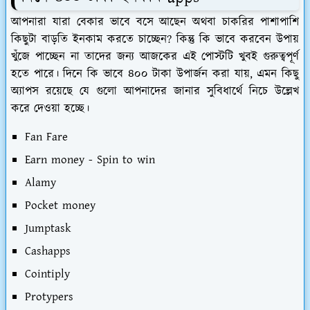
আপনারা যারা বেকার ভাবে বসে আছেন অথবা চাকরির পাশাপাশি
কিছুটা বাড়তি ইনকাম করতে চাচ্ছেন? কিন্তু কি ভাবে করবেন উপায়
খুঁজে পাচ্ছেন না তাদের জন্য আজকের এই পোস্টটি খুবই গুরুত্বপূর্ণ
হতে পারে। দিনে কি ভাবে ৪০০ টাকা উপার্জন করা যায়, এমন কিছু
অ্যাপস রয়েছে যে গুলো আপনাদের জানার সুবিধার্থে নিচে উল্লেখ
করে দেওয়া হচ্ছে।
Fan Fare
Earn money - Spin to win
Alamy
Pocket money
Jumptask
Cashapps
Cointiply
Protypers