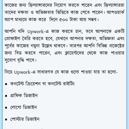
কাজের জন্য ফ্রিল্যান্সারদের নিয়োগ করতে পারেন এবং ফ্রিল্যান্সাররা
তাদের দক্ষতা ও অভিজ্ঞতার ভিত্তিতে কাজ পেতে পারেন। আপওয়ার্ক
অ্যাপ মাধ্যমে কাজ করে দিনে ৫০০ টাকা আয় সম্ভব।
আপনি যদি Upwork-এ কাজ করতে চান, তবে আপনাকে একটি
প্রোফাইল তৈরি করতে হবে, যেখানে আপনার দক্ষতা, অভিজ্ঞতা এবং
পূর্বের কাজের নমুনা উল্লেখ থাকবে। তারপর আপনি বিভিন্ন প্রজেক্টের
জন্য বিড করতে পারেন, এবং ক্লায়েন্টদের থেকে কাজ পাওয়ার
সুযোগ বৃদ্ধি পাবে।
নিচে Upwork-এ সাধারণত যে কাজ গুলো পাওয়া যায় তা হলো-
কনটেন্ট ক্রিয়েশন বা কনটেন্ট রাইটিং
গ্রাফিক ডিজাইন
লোগো ডিজাইন
পোস্টার ডিজাইন