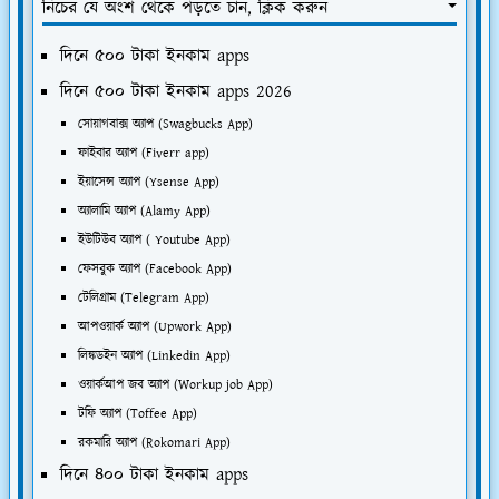
নিচের যে অংশ থেকে পড়তে চান, ক্লিক করুন
দিনে ৫০০ টাকা ইনকাম apps
দিনে ৫০০ টাকা ইনকাম apps 2026
সোয়াগবাক্স অ্যাপ (Swagbucks App)
ফাইবার অ্যাপ (Fiverr app)
ইয়াসেন্স অ্যাপ (Ysense App)
অ্যালামি অ্যাপ (Alamy App)
ইউটিউব অ্যাপ ( Youtube App)
ফেসবুক অ্যাপ (Facebook App)
টেলিগ্রাম (Telegram App)
আপওয়ার্ক অ্যাপ (Upwork App)
লিঙ্কডইন অ্যাপ (Linkedin App)
ওয়ার্কআপ জব অ্যাপ (Workup job App)
টফি অ্যাপ (Toffee App)
রকমারি অ্যাপ (Rokomari App)
দিনে ৪০০ টাকা ইনকাম apps