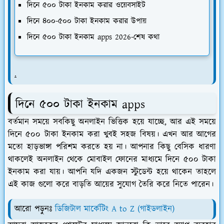
দিনে ৫০০ টাকা ইনকাম করার ওয়েবসাইট
দিনে ৪০০-৫০০ টাকা ইনকাম করার উপায়
দিনে ৫০০ টাকা ইনকাম apps 2026-শেষ কথা
.
দিনে ৫০০ টাকা ইনকাম apps
বর্তমান সময়ে সবকিছু অনলাইন ভিত্তিক হয়ে যাচ্ছে, আর এই সময়ে
দিনে ৫০০ টাকা ইনকাম করা খুবই সহজ বিষয়। এখন আর আগের
মতো হাড়ভাঙ্গা পরিশম করতে হয় না। আপনার কিছু বেসিক ধারণা
থাকলেই অনলাইন থেকে মোবাইল ফোনের মাধ্যমে দিনে ৫০০ টাকা
ইনকাম করা যায়। আপনি যদি একজন স্টুডেন্ট হয়ে থাকেন তাহলে
এই কাজ গুলো করে বাড়তি আয়ের সুযোগ তৈরি করে নিতে পারেন।
আরো পড়ুনঃ
ডিজিটাল মার্কেটিং A to Z (গাইডলাইন)