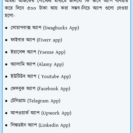
আমরা আজকের পোস্টের মাধ্যমে জানবো কি ভাবে অ্যাপ ব্যবহার
করে দিনে ৫০০ টাকা আয় করা সম্ভব।নিচে অ্যাপ গুলো দেওয়া
হলো-
সোয়াগবাক্স অ্যাপ (Swagbucks App)
ফাইবার অ্যাপ (Fiverr app)
ইয়াসেন্স অ্যাপ (Ysense App)
অ্যালামি অ্যাপ (Alamy App)
ইউটিউব অ্যাপ ( Youtube App)
ফেসবুক অ্যাপ (Facebook App)
টেলিগ্রাম (Telegram App)
আপওয়ার্ক অ্যাপ (Upwork App)
লিঙ্কডইন অ্যাপ (Linkedin App)