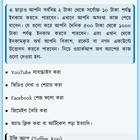
এ ছাড়াও আপনি সর্বনিম্ন ২ টাকা থেকে সর্বোচ্চ ১০ টাকা পর্যন্ত
ইনকাম করতে পারবেন। এখানে আপনি অসংখ্য কাজ পেয়ে
যাবেন। যে গুলো করে আপনি দৈনিক ৫০০ টাকা থেকে ১০০০
টাকা পর্যন্ত ইনকাম করতে পারবেন। এবং এখান থেকে
ইনকামকৃত অর্থ আপনি বিকাশ, রকেট বা নগদ একাউন্টে
উত্তোলন করতে পারবেন। নিচে ওয়ার্কআপ জব অ্যাপের কাজ
গুলো দেওয়া হল-
YouTube সাবস্ক্রাইব করা
ভিডিও দেখা ও শেয়ার করা
Facebook পেজ ফলো করা
জিমেইল তৈরি করা
অ্যাড ক্লিক করা বা আর্টিকেল পড়া ইত্যাদি।
টফি অ্যাপ (Toffee App)