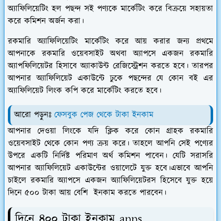
অ্যাফিলিয়েটিং হল পছন্দ সই পণ্যকে মার্কেটিং করে বিক্রয়ে সহায়তা
করে কমিশন অর্জন করা।
রকমারি অ্যাফিলিয়েটিং মার্কেটিং করে আয় করার জন্য প্রথমে
আপনাকে রকমারি ওয়েবসাইট অথবা অ্যাপসে একজন রকমারি
অ্যাপফিলিয়েটর হিসাবে অ্যাকাউন্ট রেজিস্ট্রেশন করতে হবে। তারপর
আপনার অ্যাফিলিয়েট একাউন্টে ঢুকে পছন্দের যে কোন বই এর
অ্যাফিলিয়েট লিংক কপি করে মার্কেটিং করতে হবে।
আরো পড়ুনঃ
ফেসবুক পেজ থেকে টাকা ইনকাম
আপনার দেওয়া লিংকে যদি ক্লিক করে কোন গ্রাহক রকমারি
ওয়েবসাইট থেকে কোন পণ্য ক্রয় করে। তাহলে আপনি সেই পণ্যের
উপরে একটি নির্দিষ্ট পরিমাণ অর্থ কমিশন পাবেন। যেটি সরাসরি
আপনার অ্যাফিলিয়েট একাউন্টের ওয়ালেটে যুক্ত হবে।এভাবে আপনি
চাইলে রকমারি অ্যাপসে একজন অ্যাফিলিয়েটরস হিসেবে যুক্ত হয়ে
দিনে ৫০০ টাকা আয় বেশি ইনকাম করতে পারবেন।
দিনে ৪০০ টাকা ইনকাম apps