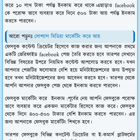
করে ১০ লাখ টাকা পর্যন্ত ইনকাম করে থাকে।এছাড়াও facebook
কে পরোক্ষ ভাবে ব্যবহার করে দিনে ৫০০ টাকা আয় পর্যন্ত ইনকাম
করতে পারবেন।
আরো পড়ুনঃ
সোশ্যাল মিডিয়া মার্কেটিং করে আয়
ফেসবুক কন্টেন্ট ক্রিয়েটর হিসেবে কাজ করার জন্য আপনাকে প্রথমে
একটি ভেরিফাইড facebook পেজ তৈরি করতে হবে তারপর সেখানে
বিভিন্ন বিষয়ের উপরে নিয়মিত কন্টেন্ট আপলোড করতে হবে। যখন
আপনার পেজটির ফলোআর বেশি হয়ে মনিটাইজেশনের জন্য উপযুক্ত
হবে তখন মনিটাইজেশনের জন্য আবেদন করতে হবে। তারপর থেকে
আপনি আপনার ফেসবুক পেজ থেকে ইনকাম করতে পারবেন।
ফেসবুক মার্কেটিং করে ইনকাম :
পূর্বের নেয় আপনি ফেসবুকে পরোক্ষ
ভাবে ব্যবহার করে একজন মার্কেটার হিসেবে কাজ করে। ফেসবুক
থেকে দিনে ৪০০-৫০০ টাকার বেশি ইনকাম করতে পারবেন। এর
জন্য আপনাকে ফেসবুক মার্কেটিং শিখতে হবে।
তারপর ফেসবুকে বিভিন্ন কনটেন্ট ক্রিয়েটর বা ই-কমার্স প্লাটফর্মের