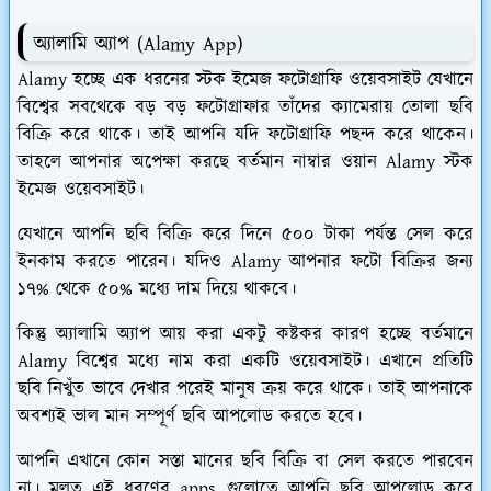
অ্যালামি অ্যাপ (Alamy App)
Alamy হচ্ছে এক ধরনের স্টক ইমেজ ফটোগ্রাফি ওয়েবসাইট যেখানে
বিশ্বের সবথেকে বড় বড় ফটোগ্রাফার তাঁদের ক্যামেরায় তোলা ছবি
বিক্রি করে থাকে। তাই আপনি যদি ফটোগ্রাফি পছন্দ করে থাকেন।
তাহলে আপনার অপেক্ষা করছে বর্তমান নাম্বার ওয়ান Alamy স্টক
ইমেজ ওয়েবসাইট।
যেখানে আপনি ছবি বিক্রি করে দিনে ৫০০ টাকা পর্যন্ত সেল করে
ইনকাম করতে পারেন। যদিও Alamy আপনার ফটো বিক্রির জন্য
১৭% থেকে ৫০% মধ্যে দাম দিয়ে থাকবে।
কিন্তু অ্যালামি অ্যাপ আয় করা একটু কষ্টকর কারণ হচ্ছে বর্তমানে
Alamy বিশ্বের মধ্যে নাম করা একটি ওয়েবসাইট। এখানে প্রতিটি
ছবি নিখুঁত ভাবে দেখার পরেই মানুষ ক্রয় করে থাকে। তাই আপনাকে
অবশ্যই ভাল মান সম্পূর্ণ ছবি আপলোড করতে হবে।
আপনি এখানে কোন সস্তা মানের ছবি বিক্রি বা সেল করতে পারবেন
না। মূলত এই ধরণের apps গুলোতে আপনি ছবি আপলোড করে