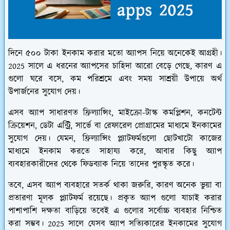
দিনে ৫০০ টাকা ইনকাম করার মতো অ্যাপস নিয়ে অনেকেই আগ্রহী।
2025 সালে এ ধরনের অ্যাপসের চাহিদা আরো বেড়ে গেছে, কারণ এ
গুলো ঘরে বসে, কম পরিশ্রমে এবং সময় সাশ্রয়ী উপায়ে অর্থ
উপার্জনের সুযোগ দেয়।
এসব অ্যাপ সাধারণত ফ্রিল্যান্সিং, মাইক্রো-টাস্ক কমপ্লিশন, কনটেন্ট
ক্রিয়েশন, ডেটা এন্ট্রি, সার্ভে বা রেফারেল প্রোগ্রামের মাধ্যমে ইনকামের
সুযোগ দেয়। যেমন, ফ্রিল্যান্সিং প্ল্যাটফর্মগুলো ছোটখাটো কাজের
মাধ্যমে ইনকাম করতে সাহায্য করে, আবার কিছু অ্যাপ
ব্যবহারকারীদের থেকে ফিডব্যাক নিয়ে তাদের পুরস্কৃত করে।
তবে, এসব অ্যাপ ব্যবহারে সতর্ক থাকা জরুরি, কারণ অনেক ভুয়া বা
প্রতারণা মূলক প্ল্যাটফর্ম রয়েছে। প্রকৃত অ্যাপ গুলো যাচাই করার
পাশাপাশি দক্ষতা বাড়িয়ে তবেই এ গুলোর সর্বোচ্চ ব্যবহার নিশ্চিত
করা সম্ভব। 2025 সালে যেসব অ্যাপ সত্যিকারের ইনকামের সুযোগ