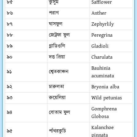
৮৫
কুসুম
Safflower
৮৬
পরাগ
Anther
৮৭
ঘাসফুল
Zephyrlily
৮৮
জেট্রফা ফুল
Peregrina
৮৯
গ্লাডিওলি
Gladioli
৯০
দত্ত প্রিয়া
Charulata
Bauhinia
৯১
শ্বেতকাঞ্চন
acuminata
৯২
চারুলতা
Bryonia alba
৯৩
রুয়েলিয়া
Wild petunias
Gomphrena
৯৪
বোতাম ফুল
Globosa
Kalanchoe
৯৫
পাঁথরকুচি
pinnata