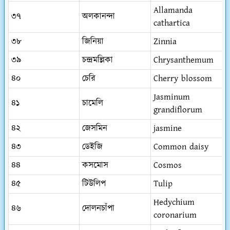
Allamanda
৩৭
অলকানন্দা
cathartica
৩৮
জিনিয়া
Zinnia
৩৯
চন্দ্রমল্লিকা
Chrysanthemum
৪০
চেরি
Cherry blossom
Jasminum
৪১
চামেলি
grandiflorum
৪২
জেসমিন
jasmine
৪৩
ডেইজি
Common daisy
৪৪
কসমোস
Cosmos
৪৫
টিউলিপ
Tulip
Hedychium
৪৬
দোলনচাঁপা
coronarium