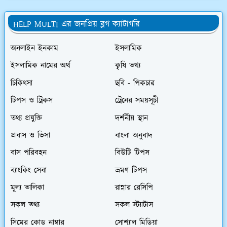
HELP MULTI এর জনপ্রিয় ব্লগ ক্যাটাগরি
অনলাইন ইনকাম
ইসলামিক
ইসলামিক নামের অর্থ
কৃৃষি তথ্য
চিকিৎসা
ছবি - পিকচার
টিপস ও ট্রিকস
ট্রেনের সময়সূচী
তথ্য প্রযুক্তি
দর্শনীয় স্থান
প্রবাস ও ভিসা
বাংলা অনুবাদ
বাস পরিবহন
বিউটি টিপস
ব্যাংকিং সেবা
ভ্রমণ টিপস
মূল্য তালিকা
রান্নার রেসিপি
সকল তথ্য
সকল স্ট্যাটাস
সিমের কোড নাম্বার
সোশ্যাল মিডিয়া