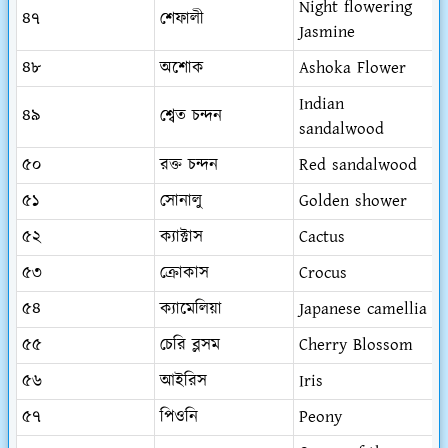
Night flowering
৪৭
শেফালী
Jasmine
৪৮
অশোক
Ashoka Flower
Indian
৪৯
শ্বেত চন্দন
sandalwood
৫০
রক্ত চন্দন
Red sandalwood
৫১
সোনালু
Golden shower
৫২
ক্যাক্টাস
Cactus
৫৩
ক্রোকাস
Crocus
৫৪
ক্যামেলিয়া
Japanese camellia
৫৫
চেরি ব্লসম
Cherry Blossom
৫৬
আইরিস
Iris
৫৭
পিওনি
Peony