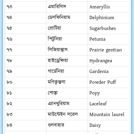
৭৩
এমারিলিস
Amaryllis
৭৪
ডেলফিনিয়াম
Delphinium
৭৫
প্রোটিয়া
Sugarbushes
৭৬
পিটুনিয়া
Petunia
৭৭
লিজিয়ান্থাস
Prairie gentian
৭৮
হাইড্রেঞ্চিয়া
Hydrangea
৭৯
গার্ডেনিয়া
Gardenia
৮০
মণিকুন্তলা
Powder Puff
৮১
পোস্তা
Popy
৮২
এ্যানথুরিয়াম
Laceleaf
৮৩
মাউন্টেইন লরেল
Mountain laurel
৮৪
গুলবাহার
Daisy