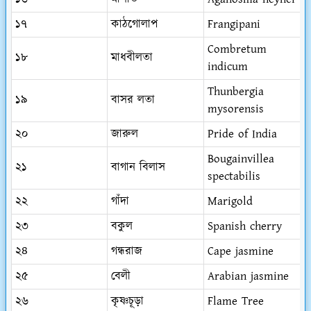
১৭
কাঠগোলাপ
Frangipani
Combretum
১৮
মাধবীলতা
indicum
Thunbergia
১৯
বাসর লতা
mysorensis
২০
জারুল
Pride of India
Bougainvillea
২১
বাগান বিলাস
spectabilis
২২
গাঁদা
Marigold
২৩
বকুল
Spanish cherry
২৪
গন্ধরাজ
Cape jasmine
২৫
বেলী
Arabian jasmine
২৬
কৃষ্ণচূড়া
Flame Tree