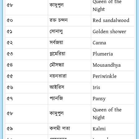
Queen of the
৫৮
কাদুপুল
Night
৫০
রক্ত চন্দন
Red sandalwood
৫১
সোনালু
Golden shower
৫২
সর্বজয়া
Canna
৫৩
প্লমেরিয়া
Plumeria
৫৪
মৌসন্ধ্যা
Mousandhya
৫৫
নয়নতারা
Periwinkle
৫৬
আইরিস
Iris
৫৭
প্যানজি
Pansy
Queen of the
৫৮
কাদুপুল
Night
৫৯
কলমী লতা
Kalmi