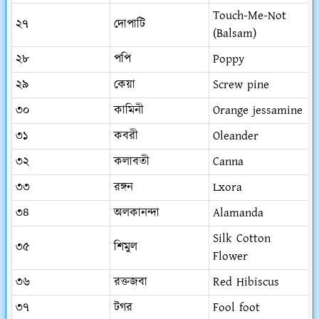
Touch-Me-Not
২৭
দোপাটি
(Balsam)
২৮
পপি
Poppy
২৯
কেয়া
Screw pine
৩০
কামিনী
Orange jessamine
৩১
কবরী
Oleander
৩২
কলাবতী
Canna
৩৩
রঙ্গন
Lxora
৩৪
অলকানন্দা
Alamanda
Silk Cotton
৩৫
শিমুল
Flower
৩৬
রক্তজবা
Red Hibiscus
৩৭
টগর
Fool foot