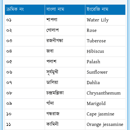
ক্রমিক নং
বাংলা নাম
ইংরেজি নাম
০১
শাপলা
Water Lily
০২
গোলাপ
Rose
০৩
রজনীগন্ধা
Tuberose
০৪
জবা
Hibiscus
০৫
পলাশ
Palash
০৬
সূর্যমুখী
Sunflower
০৭
ডালিয়া
Dahlia
০৮
চন্দ্রমল্লিকা
Chrysanthemum
০৯
গাঁদা
Marigold
১০
গন্ধরাজ
Cape jasmine
১১
কামিনী
Orange jessamine