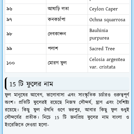
৯৬
আষাঢ়ি লতা
Ceylon Caper
৯৭
কনকচাঁপা
Ochna squarrosa
Bauhinia
৯৮
দেবকাঞ্চন
purpurea
৯৯
পলাশ
Sacred Tree
Celosia argentea
১০০
মোরগ ফুল
var. cristata
15 টি ফুলের নাম
ফুল মানুষের আবেগ, ভালোবাসা এবং সাংস্কৃতিক চর্চারও গুরুত্বপূর্ণ
অংশ। প্রতিটি ফুলেরই রয়েছে নিজস্ব সৌন্দর্য, ঘ্রাণ এবং বৈশিষ্ট্য
রয়েছে। কিছু ফুল ঔষধি গুণে ভরপুর, আবার কিছু ফুল শুধুই
সৌন্দর্যের প্রতীক। নিচে 15 টি জনপ্রিয় ফুলের নাম বাংলা ও
ইংরেজিতে দেওয়া হলো-