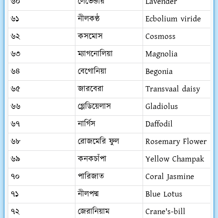
৬০
লেভেন্ডার
Lavender
৬১
নীলকণ্ঠ
Ecbolium viride
৬২
কসমোস
Cosmoss
৬৩
ম্যাগনোলিয়া
Magnolia
৬৪
বেগোনিয়া
Begonia
৬৫
জারবেরা
Transvaal daisy
৬৬
গ্লেডিয়েলাস
Gladiolus
৬৭
নার্গিস
Daffodil
৬৮
রোজমেরি ফুল
Rosemary Flower
৬৯
কনকচাঁপা
Yellow Champak
৭০
পারিজাত
Coral Jasmine
৭১
নীলপদ্ম
Blue Lotus
৭২
জেরানিয়াম
Crane's-bill