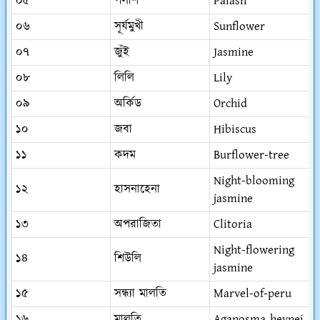
০৫
পলাশ
Palash
০৬
সূর্যমুখী
Sunflower
০৭
জুঁই
Jasmine
০৮
লিলি
Lily
০৯
অর্কিড
Orchid
১০
জবা
Hibiscus
১১
কদম
Burflower-tree
Night-blooming
১২
হাসনাহেনা
jasmine
১৩
অপরাজিতা
Clitoria
Night-flowering
১৪
শিউলি
jasmine
১৫
সন্ধ্যা মালতি
Marvel-of-peru
১৬
মালতি
Aganosma heynei